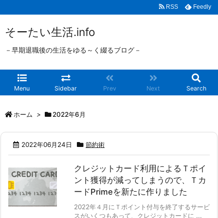
RSS
Feedly
そーたい生活.info
－早期退職後の生活をゆる～く綴るブログ－
Menu
Sidebar
Prev
Next
Search
ホーム
>
2022年6月
2022年06月24日
節約術
クレジットカード利用によるＴポイ
ント獲得が減ってしまうので、Ｔカ
ードPrimeを新たに作りました
2022年４月にＴポイント付与を終了するサービ
スがいくつもあって、クレジットカードに ...